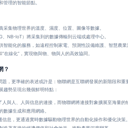
和管理的智能節點。
責采集物理世界的溫度、濕度、位置、圖像等數據。
5G、NB-IoT）將采集到的數據傳輸到云端或處理中心。
供智能化的服務，如遠程控制家電、預測性設備維護、智慧農業
和“在線化”，實現物與物、物與人的高效協同。
網？
個問題，更準確的表述或許是：物聯網是互聯網發展的新階段和重
展趨勢呈現出幾個鮮明特點：
了人與人、人與信息的連接，而物聯網將連接對象擴展至海量的
的數據生成和應用網絡。
遞信息，更通過實時數據驅動物理世界的自動化操作和優化決策