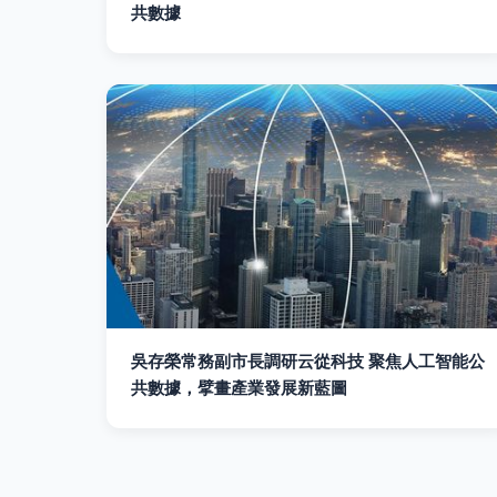
共數據
吳存榮常務副市長調研云從科技 聚焦人工智能公
共數據，擘畫產業發展新藍圖