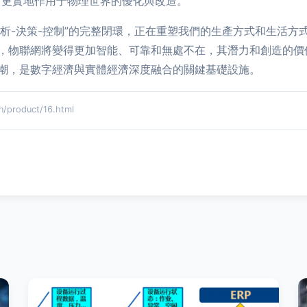
，更實地作用于物理世界的優化與改造。
分析-決策-控制”的完整閉環，正在重塑我們的生產方式和生活方式
，物聯網將變得更加智能、可靠和無處不在，其潛力和創造的價
潮，是數字經濟與實體經濟深度融合的關鍵基礎設施。
roduct/16.html