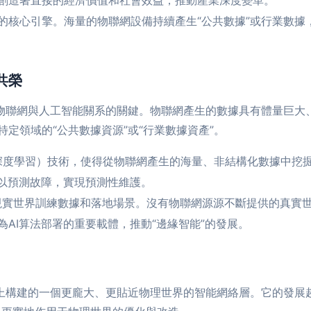
創造著直接的經濟價值和社會效益，推動產業深度變革。
的核心引擎。海量的物聯網設備持續產生“公共數據”或行業數據
共榮
了物聯網與人工智能關系的關鍵。物聯網產生的數據具有體量巨大
定領域的“公共數據資源”或“行業數據資產”。
深度學習）技術，使得從物聯網產生的海量、非結構化數據中挖
可以預測故障，實現預測性維護。
現實世界訓練數據和落地場景。沒有物聯網源源不斷提供的真實世界
AI算法部署的重要載體，推動“邊緣智能”的發展。
上構建的一個更龐大、更貼近物理世界的智能網絡層。它的發展趨勢